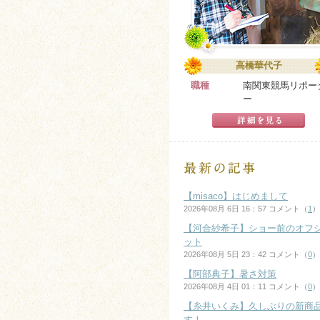
高橋華代子
職種
南関東競馬リポー
ー
【misaco】はじめまして
2026年08月 6日 16：57 コメント（
1
）
【河合紗希子】ショー前のオフ
ット
2026年08月 5日 23：42 コメント（
0
）
【阿部典子】暑さ対策
2026年08月 4日 01：11 コメント（
0
）
【糸井いくみ】久しぶりの新商
す！