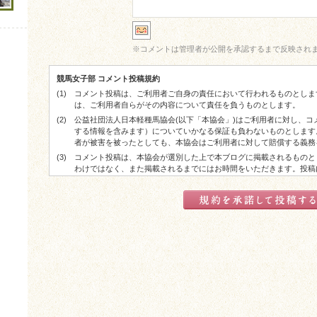
※
コメントは管理者が公開を承認するまで反映され
競馬女子部 コメント投稿規約
(1)
コメント投稿は、ご利用者ご自身の責任において行われるものとしま
は、ご利用者自らがその内容について責任を負うものとします。
(2)
公益社団法人日本軽種馬協会(以下「本協会」)はご利用者に対し、
する情報を含みます）についていかなる保証も負わないものとします
者が被害を被ったとしても、本協会はご利用者に対して賠償する義務
(3)
コメント投稿は、本協会が選別した上で本ブログに掲載されるものと
わけではなく、また掲載されるまでにはお時間をいただきます。投稿
した上で掲載される場合があります。
(4)
コメント投稿が実際に掲載された場合でも、ご利用者に対する本協会
了承ください。