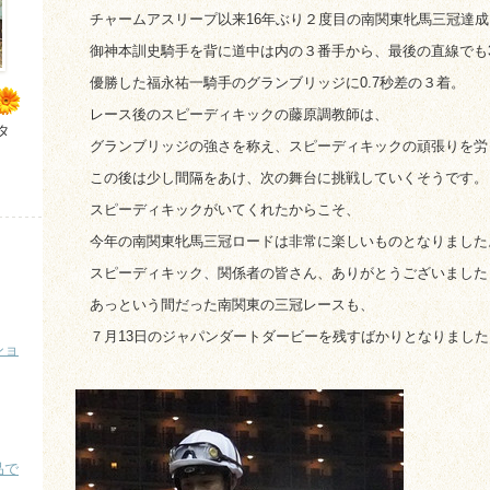
チャームアスリープ以来16年ぶり２度目の南関東牝馬三冠達成
御神本訓史騎手を背に道中は内の３番手から、最後の直線でも3
優勝した福永祐一騎手のグランブリッジに0.7秒差の３着。
レース後のスピーディキックの藤原調教師は、
タ
グランブリッジの強さを称え、スピーディキックの頑張りを労
この後は少し間隔をあけ、次の舞台に挑戦していくそうです。
スピーディキックがいてくれたからこそ、
今年の南関東牝馬三冠ロードは非常に楽しいものとなりました
スピーディキック、関係者の皆さん、ありがとうございました
あっという間だった南関東の三冠レースも、
７月13日のジャパンダートダービーを残すばかりとなりました
ショ
品で