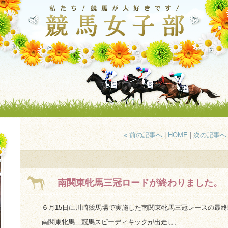
« 前の記事へ
|
HOME
|
次の記事へ 
南関東牝馬三冠ロードが終わりました。
６月15日に川崎競馬場で実施した南関東牝馬三冠レースの最終
南関東牝馬二冠馬スピーディキックが出走し、