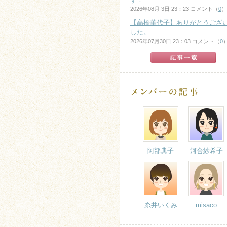
2026年08月 3日 23：23 コメント（
0
）
【高橋華代子】ありがとうござ
した。
2026年07月30日 23：03 コメント（
0
阿部典子
河合紗希子
糸井いくみ
misaco