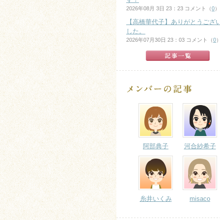
2026年08月 3日 23：23 コメント（
0
）
【高橋華代子】ありがとうござ
した。
2026年07月30日 23：03 コメント（
0
阿部典子
河合紗希子
糸井いくみ
misaco