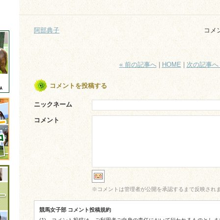
阿部典子
コメ
« 前の記事へ
|
HOME
|
次の記事へ 
コメントを投稿する
ニックネーム
コメント
※
コメントは管理者が公開を承認するまで反映され
競馬女子部 コメント投稿規約