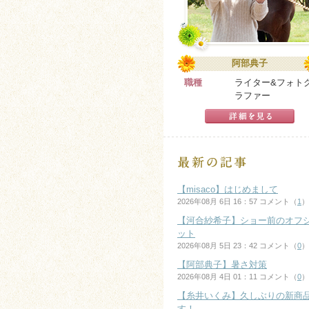
阿部典子
職種
ライター&フォト
ラファー
【misaco】はじめまして
2026年08月 6日 16：57 コメント（
1
）
【河合紗希子】ショー前のオフ
ット
2026年08月 5日 23：42 コメント（
0
）
【阿部典子】暑さ対策
2026年08月 4日 01：11 コメント（
0
）
【糸井いくみ】久しぶりの新商
す！