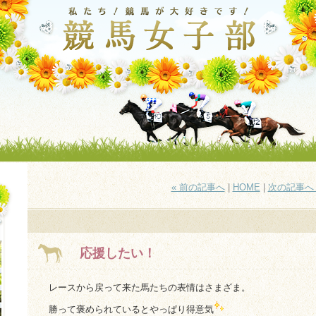
« 前の記事へ
|
HOME
|
次の記事へ 
応援したい！
レースから戻って来た馬たちの表情はさまざま。
勝って褒められているとやっぱり得意気