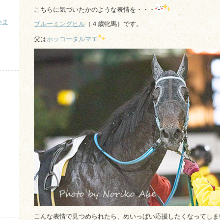
こちらに気づいたかのような表情を・・・
いま
ブルーミングヒル
（４歳牝馬）です。
父は
ホッコータルマエ
）
こんな表情で見つめられたら、めいっぱい応援したくなってしま