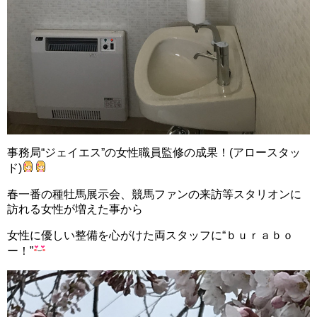
事務局“ジェイエス”の女性職員監修の成果！(アロースタッ
ド)
春一番の種牡馬展示会、競馬ファンの来訪等スタリオンに
訪れる女性が増えた事から
女性に優しい整備を心がけた両スタッフに“ｂｕｒａｂｏ
ー！”