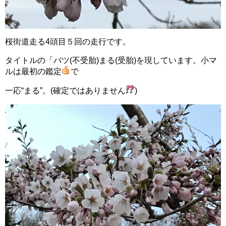
桜街道走る4頭目５回の走行です。
タイトルの「バツ(不受胎)まる(受胎)を現しています。小マ
ルは最初の鑑定
で
一応“まる”。(確定ではありません
)