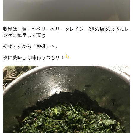
収穫は一個！〜ベリーベリークレイジー(甥の店)のようにレ
ンゲに鎮座して頂き
初物ですから「神棚」へ。
夜に美味しく味わうつもり！