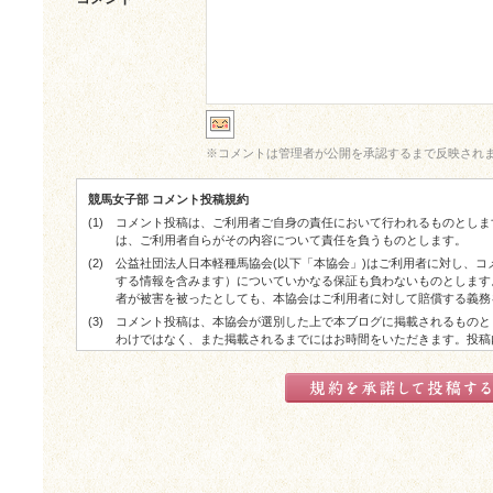
※
コメントは管理者が公開を承認するまで反映され
競馬女子部 コメント投稿規約
(1)
コメント投稿は、ご利用者ご自身の責任において行われるものとしま
は、ご利用者自らがその内容について責任を負うものとします。
(2)
公益社団法人日本軽種馬協会(以下「本協会」)はご利用者に対し、
する情報を含みます）についていかなる保証も負わないものとします
者が被害を被ったとしても、本協会はご利用者に対して賠償する義務
(3)
コメント投稿は、本協会が選別した上で本ブログに掲載されるものと
わけではなく、また掲載されるまでにはお時間をいただきます。投稿
した上で掲載される場合があります。
(4)
コメント投稿が実際に掲載された場合でも、ご利用者に対する本協会
了承ください。