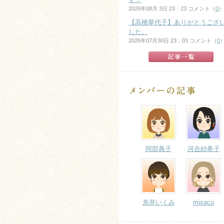
2026年08月 3日 23：23 コメント（
0
）
【高橋華代子】ありがとうござ
した。
2026年07月30日 23：03 コメント（
0
阿部典子
河合紗希子
糸井いくみ
misaco