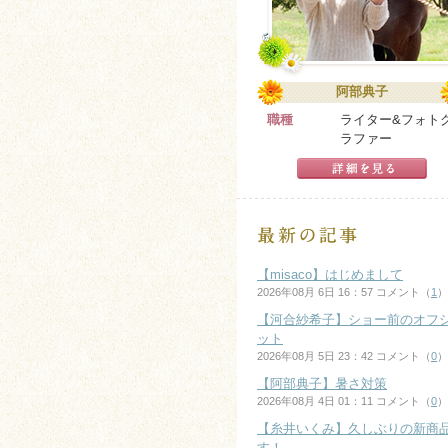
阿部典子
職種
ライター&フォト
ラファー
【misaco】はじめまして
2026年08月 6日 16：57 コメント（
1
）
【河合紗希子】ショー前のオフ
ット
2026年08月 5日 23：42 コメント（
0
）
【阿部典子】暑さ対策
2026年08月 4日 01：11 コメント（
0
）
【糸井いくみ】久しぶりの新商
す！